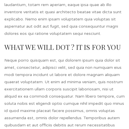
laudantium, totam rem aperiam, eaque ipsa quae ab illo
inventore veritatis et quasi architecto beatae vitae dicta sunt
explicabo. Nemo enim ipsam voluptatem quia voluptas sit
aspernatur aut odit aut fugit, sed quia consequuntur magni
dolores eos qui ratione voluptatem sequi nesciunt.
WHAT WE WILL DOT ? IT IS FOR YOU
Neque porro quisquam est, qui dolorem ipsum quia dolor sit
amet, consectetur, adipisci velit, sed quia non numquam eius
modi tempora incidunt ut labore et dolore magnam aliquam
quaerat voluptatem. Ut enim ad minima veniam, quis nostrum
exercitationem ullam corporis suscipit laboriosam, nisi ut
aliquid ex ea commodi consequatur. Nam libero tempore, cum
soluta nobis est eligendi optio cumque nihil impedit quo minus
id quod maxime placeat facere possimus, omnis voluptas
assumenda est, omnis dolor repellendus. Temporibus autem
quibusdam et aut officiis debitis aut rerum necessitatibus