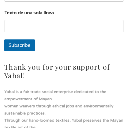
T
Texto de una sola línea
e
x
t
o
l
í
Subscribe
n
e
a
s
Thank you for your support of
o
Yabal!
l
a
Yabal is a fair trade social enterprise dedicated to the
empowerment of Mayan
women weavers through ethical jobs and environmentally
sustainable practices.
Through our hand-loomed textiles, Yabal preserves the Mayan
textile art of the