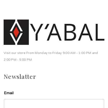
Visit our store From Monday to Friday 9:00 AM - 1:00 PM and
2:00 PM - 5:00 PM
Newslatter
Email