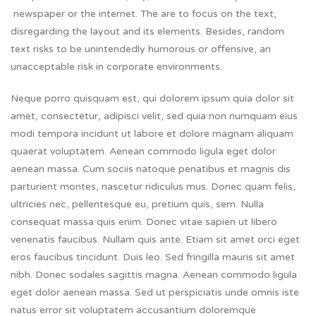
newspaper or the internet. The are to focus on the text,
disregarding the layout and its elements. Besides, random
text risks to be unintendedly humorous or offensive, an
unacceptable risk in corporate environments.
Neque porro quisquam est, qui dolorem ipsum quia dolor sit
amet, consectetur, adipisci velit, sed quia non numquam eius
modi tempora incidunt ut labore et dolore magnam aliquam
quaerat voluptatem. Aenean commodo ligula eget dolor
aenean massa. Cum sociis natoque penatibus et magnis dis
parturient montes, nascetur ridiculus mus. Donec quam felis,
ultricies nec, pellentesque eu, pretium quis, sem. Nulla
consequat massa quis enim. Donec vitae sapien ut libero
venenatis faucibus. Nullam quis ante. Etiam sit amet orci eget
eros faucibus tincidunt. Duis leo. Sed fringilla mauris sit amet
nibh. Donec sodales sagittis magna. Aenean commodo ligula
eget dolor aenean massa. Sed ut perspiciatis unde omnis iste
natus error sit voluptatem accusantium doloremque